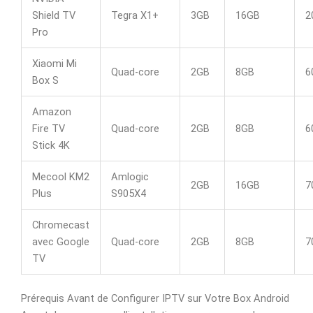
Shield TV
Tegra X1+
3GB
16GB
2
Pro
Xiaomi Mi
Quad-core
2GB
8GB
6
Box S
Amazon
Fire TV
Quad-core
2GB
8GB
6
Stick 4K
Mecool KM2
Amlogic
2GB
16GB
7
Plus
S905X4
Chromecast
avec Google
Quad-core
2GB
8GB
7
TV
Prérequis Avant de Configurer IPTV sur Votre Box Android