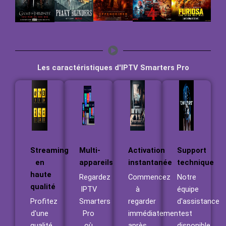
Les caractéristiques d'IPTV Smarters Pro
Streaming
Multi-
Activation
Support
en
appareils
instantanée
technique
haute
Regardez
Commencez
Notre
qualité
IPTV
à
équipe
Profitez
Smarters
regarder
d'assistance
d'une
Pro
immédiatement
est
qualité
où
après
disponible