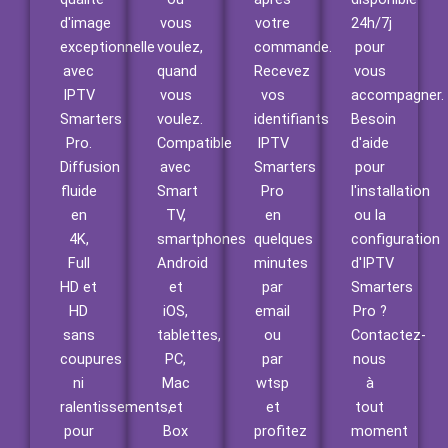
d'image
vous
votre
24h/7j
exceptionnelle
voulez,
commande.
pour
avec
quand
Recevez
vous
IPTV
vous
vos
accompagner.
Smarters
voulez.
identifiants
Besoin
Pro.
Compatible
IPTV
d'aide
Diffusion
avec
Smarters
pour
fluide
Smart
Pro
l'installation
en
TV,
en
ou la
4K,
smartphones
quelques
configuration
Full
Android
minutes
d'IPTV
HD et
et
par
Smarters
HD
iOS,
email
Pro ?
sans
tablettes,
ou
Contactez-
coupures
PC,
par
nous
ni
Mac
wtsp
à
ralentissements,
et
et
tout
pour
Box
profitez
moment