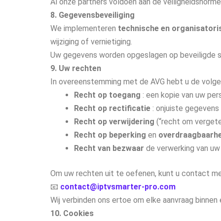
Al onze partners voldoen aan de veiligheidsnorm
8. Gegevensbeveiliging
We implementeren
technische en organisatori
wijziging of vernietiging.
Uw gegevens worden opgeslagen op beveiligde se
9. Uw rechten
In overeenstemming met de AVG hebt u de volge
Recht op toegang
: een kopie van uw per
Recht op rectificatie
: onjuiste gegevens 
Recht op verwijdering
(“recht om vergete
Recht op beperking
en
overdraagbaarhe
Recht van bezwaar
de verwerking van uw
Om uw rechten uit te oefenen, kunt u contact m
📧
contact@iptvsmarter-pro.com
Wij verbinden ons ertoe om elke aanvraag binnen
10. Cookies