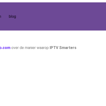
n
blog
ro.com
over de manier waarop
IPTV Smarters