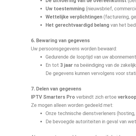
De uitvoering van de overeenkomst
(bes
Uw toestemming
(nieuwsbrief, commerci
Wettelijke verplichtingen
(facturering, ge
Het gerechtvaardigd belang
van het bedr
6. Bewaring van gegevens
Uw persoonsgegevens worden bewaard:
Gedurende de looptijd van uw abonnement
En tot
3 jaar
na beëindiging van de zakelij
De gegevens kunnen vervolgens voor stat
7. Delen van gegevens
IPTV Smarters Pro
verbindt zich ertoe
verkoop
Ze mogen alleen worden gedeeld met:
Onze technische dienstverleners (hosting, b
De bevoegde autoriteiten in geval van wettel