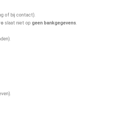
g of bij contact).
ro
slaat niet op
geen bankgegevens
.
den).
even).