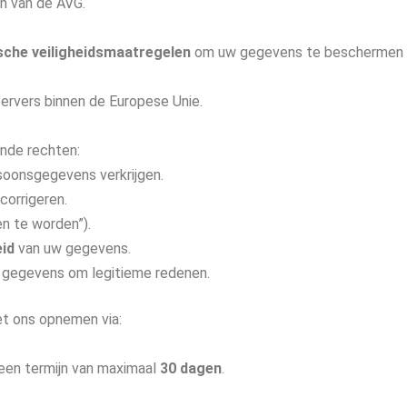
en van de AVG.
sche veiligheidsmaatregelen
om uw gegevens te beschermen te
rvers binnen de Europese Unie.
nde rechten:
soonsgegevens verkrijgen.
corrigeren.
n te worden”).
id
van uw gegevens.
 gegevens om legitieme redenen.
et ons opnemen via:
 een termijn van maximaal
30 dagen
.