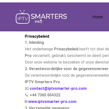
Ga
naar
Home
inhoud
Privacybeleid
1. Inleiding
Het onderhavige
Privacybeleid
heeft tot doel de
Pro
verzamelt, gebruikt, beschermt en deelt pe
Door onze website te bezoeken of onze diensten 
2. Verantwoordelijke voor de gegevensverwer
De verantwoordelijke voor de gegevensverwerking
IPTV Smarters Pro
📧
contact@iptvsmarter-pro.com
📞
+44 7365 654322
🌐
www.iptvsmarter-pro.com
3. Verzamelde gegevens