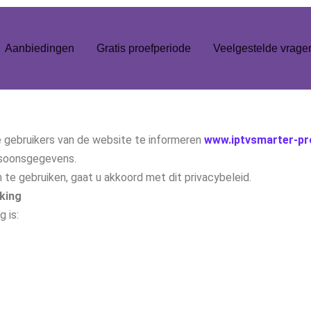
Aanbiedingen
Gratis proefperiode
Veelgestelde vrage
 gebruikers van de website te informeren
www.iptvsmarter-p
rsoonsgegevens.
te gebruiken, gaat u akkoord met dit privacybeleid.
king
 is: