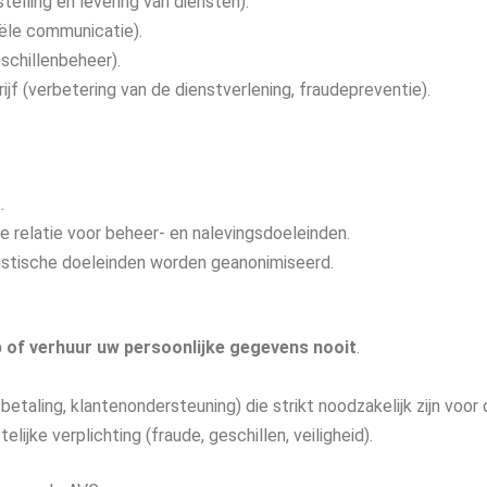
telling en levering van diensten).
ële communicatie).
schillenbeheer).
ijf (verbetering van de dienstverlening, fraudepreventie).
.
ke relatie voor beheer- en nalevingsdoeleinden.
istische doeleinden worden geanonimiseerd.
 of verhuur uw persoonlijke gegevens nooit
.
etaling, klantenondersteuning) die strikt noodzakelijk zijn voor 
ijke verplichting (fraude, geschillen, veiligheid).