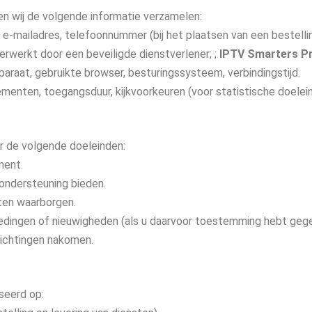
n wij de volgende informatie verzamelen:
 e-mailadres, telefoonnummer (bij het plaatsen van een bestellin
erwerkt door een beveiligde dienstverlener; ;
IPTV Smarters P
paraat, gebruikte browser, besturingssysteem, verbindingstijd.
enten, toegangsduur, kijkvoorkeuren (voor statistische doelein
 de volgende doeleinden:
ment.
 ondersteuning bieden.
sten waarborgen.
edingen of nieuwigheden (als u daarvoor toestemming hebt geg
ichtingen nakomen.
seerd op: